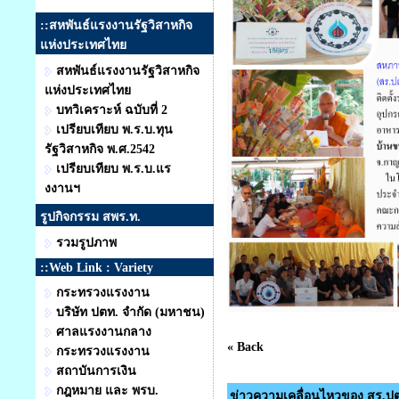
::สหพันธ์แรงงานรัฐวิสาหกิจ
แห่งประเทศไทย
สหพันธ์แรงงานรัฐวิสาหกิจ
แห่งประเทศไทย
บทวิเคราะห์ ฉบับที่ 2
เปรียบเทียบ พ.ร.บ.ทุน
รัฐวิสาหกิจ พ.ศ.2542
เปรียบเทียบ พ.ร.บ.แร
งงานฯ
รูปกิจกรรม สพร.ท.
รวมรูปภาพ
::Web Link : Variety
กระทรวงแรงงาน
บริษัท ปตท. จำกัด (มหาชน)
ศาลแรงงานกลาง
« Back
กระทรวงแรงงาน
สถาบันการเงิน
กฎหมาย และ พรบ.
ข่าวความเคลื่อนไหวของ สร.ป