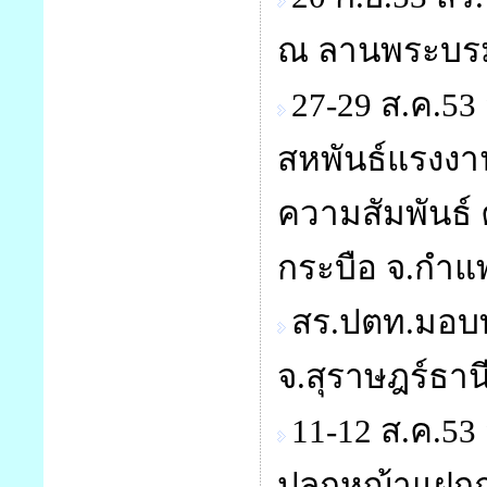
ณ ลานพระบรม
27-29 ส.ค.5
สหพันธ์แรงงาน
ความสัมพันธ์ คร
กระบือ จ.กำแ
สร.ปตท.มอบทุ
จ.สุราษฎร์ธาน
11-12 ส.ค.53
ปลูกหญ้าแฝกถ