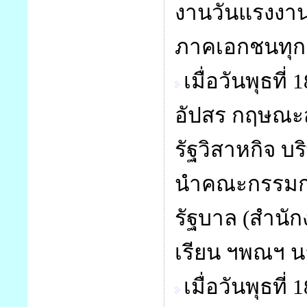
งานวันแรงงาน
ภาคเอกชนทุกแห
เมื่อวันพุธท
อัปสร กฤษณะ
รัฐวิสาหกิจ บ
นำคณะกรรมกา
รัฐบาล (สำนักง
เรียน ฯพณฯ น
เมื่อวันพุธท