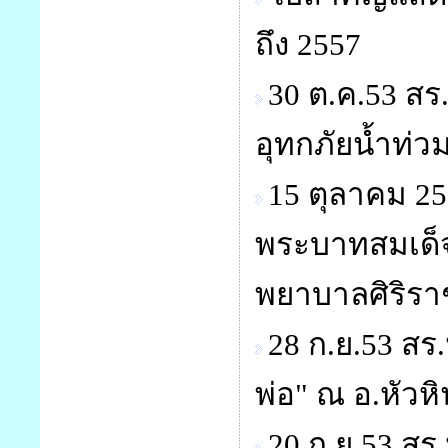
ถึง 2557
30 ต.ค.53 สร
อุทกภัยน้ำท่ว
15 ตุลาคม 2
พระบาทสมเด็จพ
พยาบาลศิริรา
28 ก.ย.53 สร
พ่อ" ณ อ.หัวหิ
20 ก.ย.53 สร