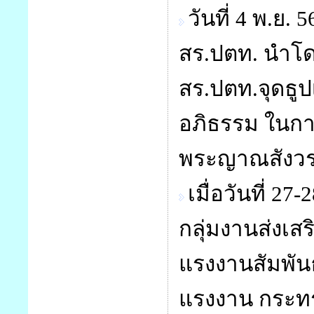
วันที่ 4 พ.ย
สร.ปตท. นำโ
สร.ปตท.จุดธูปเ
อภิธรรม ในก
พระญาณสังว
เมื่อวันที่ 2
กลุ่มงานส่งเส
แรงงานสัมพัน
แรงงาน กระทร