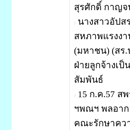
สุรศักดิ์ กาญจ
นางสาวอัปส
สหภาพแรงงานร
(มหาชน) (สร.ปต
ฝ่ายลูกจ้างเ
สัมพันธ์
15 ก.ค.57 สพร
ฯพณฯ พลอากาศ
คณะรักษาควา