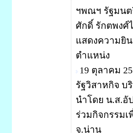
ฯพณฯ รัฐมนตร
ศักดิ์ รักตพง
แสดงความยินดี
ตำแหน่ง
19 ตุลาคม 
รัฐวิสาหกิจ บ
นำโดย น.ส.อ
ร่วมกิจกรรมเพ
จ.น่าน