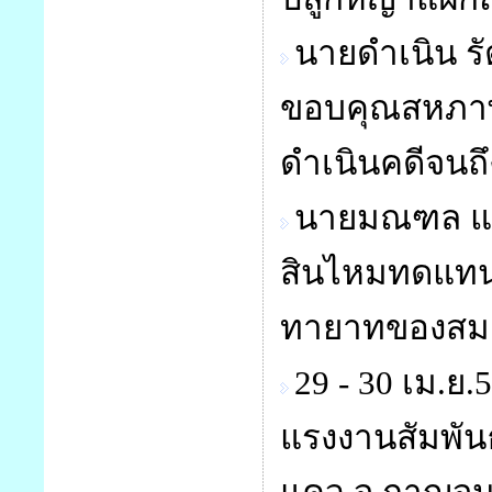
นายดำเนิน ร
ขอบคุณสหภาพแ
ดำเนินคดีจนถึง
นายมณฑล แพท
สินไหมทดแทนใ
ทายาทของสมา
29 - 30 เม.ย
แรงงานสัมพันธ