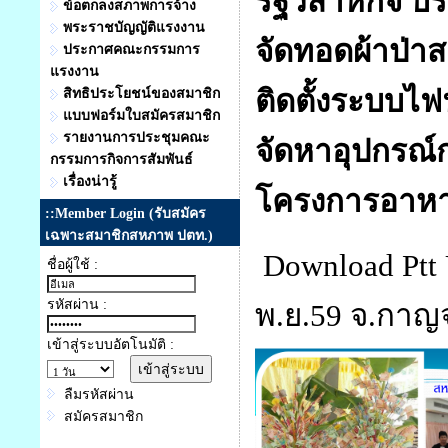
รัฐวิสาหกิจ บ
ข้อตกลงสภาพการจ้าง
พระราชบัญญัติแรงงาน
จัดทอดผ้าป่าส
ประกาศคณะกรรมการ
แรงงาน
ติดตั้งระบบไฟ
สิทธิประโยชน์ของสมาชิก
แบบฟอร์มใบสมัครสมาชิก
รายงานการประชุมคณะ
จัดหาอุปกรณ์
กรรมการกิจการสัมพันธ์
เรื่องน่ารู้
โครงการอาหา
::Member Login (รับสมัคร
เฉพาะสมาชิกสหภาพ ปตท.)
Download Pt
ชื่อผู้ใช้ :
รหัสผ่าน :
พ.ย.59 จ.กาญจ
เข้าสู่ระบบอัตโนมัติ :
ลืมรหัสผ่าน
สมัครสมาชิก