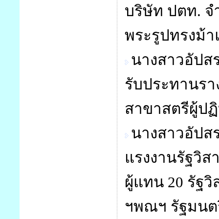
บริษัท ปตท. จ
พระรูปทรงม้
นางสาวอัปสร
รับประทานราง
สาขาสตรีผู้ปฏิ
นางสาวอัปส
แรงงานรัฐวิส
ผู้แทน 20 รัฐ
ฯพณฯ รัฐมนต