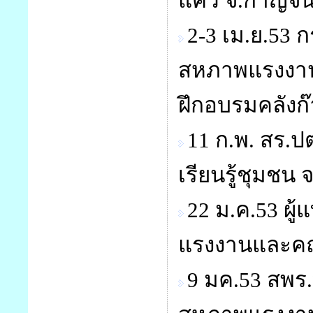
แคว จ.กาญจนบ
2-3 เม.ย.53
สหภาพแรงงานร
ฝึกอบรมคลังก
11 ก.พ. สร.ป
เรียนรู้ชุมชน 
22 ม.ค.53 ผู
แรงงานและคณ
9 มค.53 สพร.