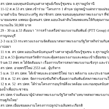
สร.ปตท.มอบทุนสนับสนุนศาลาศูนย์เรียนรู้ชุมชน จ.สุราษฎร์ธานี
11-12 ส.ค.53 สร.ปตท.เข้าร่วม "โครงการ 1 ตำบล ปลูกหญ้าแฝกถวายแม่ข
นายดำเนิน รัตนประเสริฐ สมาชิกสร.ปตท.ขอขอบคุณสหภาพแรงงานฯ ที่ช่วย
นายมณฑล แพทอง ผู้แทนสร.ปตท.มอบเงินค่าสินไหมทดแทนให้กับคุณกานด
ำนวนเงิน 50,000 บาท
29 - 30 เม.ย.53 สัมมนา "การสร้างเครือข่ายแรงงานสัมพันธ์ (PTT Group) ณ
.กาญจนบุรี
2-3 เม.ย.53 กระทรวงแรงงานจัดสัมมนาสหภาพแรงงานรัฐวิสาหกิจร่วมกับส
ขาบ่อยา
11 ก.พ. สร.ปตท.มอบเงินสนับสนุนสร้างศาลาศูนย์เรียนรู้ชุมชน จ.สุราษฎร์
22 ม.ค.53 ผู้แทนกรมสวัสดิการและคุ้มครองแรงงานและคณะเข้าเยี่ยมชม 
9 มค.53 สพร.ท ได้จัดสัมมนา เรื่องการบริหารสหภาพแรงงานเชิงรุก และร
สร.ปตท. อวยพรปีใหม่ 2553 แด่...ผู้บริหาร
5 ม.ค. 53 สร.ปตท. ได้เข้าพบและอวยพรปีใหม่ รมว.พลังงาน และประธา
18 ธ.ค. 52 สร.ปตท. จัดการแข่งขันกีฬาเชื่อมความสัมพันธ์สหภาพแรงงาน
12 ธ.ค. 52 สร.ปตท. ได้ร่วมโครงการอนุรักษ์สิ่งแวดล้อม และกองทุนสนั
้องน้ำเพื่อประชาชน
สร.ปตท.ร่วมสัมมนาผู้นำสหภาพแรงงานรัฐวิสาหกิจ"บทบาทสหภาพแรงงานรั
ศรษฐกิจไทย"
สร.ปตท.เยี่ยมชมผลงานโครงการปลูกป่าเฉลิมพระเกียรติ