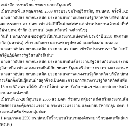
ื่นหนังสือ กราบเรียน ฯพณฯ นายกรัฐมนตรี
เมื่อวันพุธที่ 18 พฤษภาคม 2559 การประชุมใหญ่วิสามัญ สร.ปตท. ครั้งที่ 1/2
นางสาวอัปสร กฤษณะสมิต ประธานสหภาพแรงงานรัฐวิสาหกิจ บริษัท ปตท.
ณะกรรมการ สร.ปตท. เข้าสวัสดีปีใหม่ ๒๕๕๙ แด่ ท่านประธานเจ้าหน้าที่บ
ริษัท ปตท. จำกัด (มหาชน) (คุณเทวินทร์ วงศ์วานิช)
วันที่ 1 พฤษภาคม ของทุกปี เป็นวันแรงงานแห่งชาติ ประจำปี 2558 สหภาพแ
ำกัด (มหาชน) เข้าร่วมกิจกรรมลานพระรูปทรงม้าและท้องสนามหลวง
นางสาวอัปสร กฤษณะสมิต ประธาน สร.ปตท. เข้ารับประทานรางวัล "สตรี
ตรีผู้ปฏิบัติการรัฐวิสาหกิจดีเด่น"
นางสาวอัปสร กฤษณะสมิต ประธานสหพันธ์แรงงานรัฐวิสาหกิจแห่งประเทศไ
ัฐวิสาหกิจ เข้าแสดงความยินดีกับ ฯพณฯ รัฐมนตรีว่าการกระทรวงแรงงาน พล
นางสาวอัปสร กฤษณะสมิต ประธานสหภาพแรงงานรัฐวิสาหกิจ บริษัท ปตท. 
ารเลือกตั้งเป็นผู้แทนฝ่ายลูกจ้างเป็นคณะกรรมการแรงงานรัฐวิสาหกิจสัมพัน
15 ก.ค.57 สพร.ทได้รับเกียรติให้เข้าพบหารือกับ ฯพณฯ พลอากาศเอก ประจิ
วามสงบแห่งชาติ
เมื่อวันที่ 27-28 มิถุนายน 2556 สร.ปตท. ร่วมกับ กลุ่มงานส่งเสริมแรงงานส
วัสดิการและคุ้มครองแรงงาน กระทรวงแรงงาน และฝ่ายบริหารกลุ่ม ปตท. 
รงงานสัมพันธ์ของกลุ่มปตท.
1 พฤษภาคม 2556 สร.ปตท.จัดริ้วขบวนในนามองค์กรสมาชิกของสหพันธ์แร
สพร.ท.)