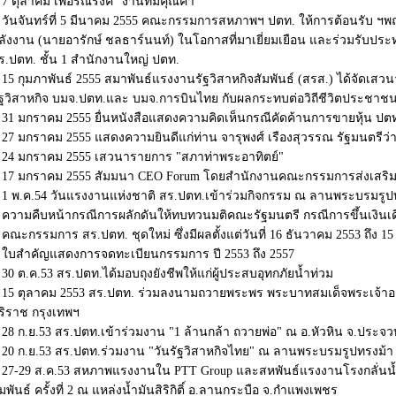
7 ตุลาคม เพื่อรณรงค์ "งานที่มีคุ​ณค่า"
วันจันทร์ที่ 5 มีนาคม 2555 คณะกรรมการสหภาพฯ ปตท. ให้การต้อนรับ ฯ
ลังงาน (นายอารักษ์ ชลธาร์นนท์) ในโอกาสที่มาเยี่ยมเยือน และร่วมรับป
ร.ปตท. ชั้น 1 สำนักงานใหญ่ ปตท.
15 กุมภาพันธ์ 2555 สมาพันธ์แรงงานรัฐวิสาหกิจสัมพันธ์ (สรส.) ได้จัดเส
ัฐวิสาหกิจ บมจ.ปตท.และ บมจ.การบินไทย กับผลกระทบต่อวิถีชีวิตประชาช
31 มกราคม 2555 ยื่นหนังสือแสดงความคิดเห็นกรณีคัดค้านการขายหุ้น ปต
27 มกราคม 2555 แสดงความยินดีแก่ท่าน จารุพงศ์ เรืองสุวรรณ รัฐมนตร
24 มกราคม 2555 เสวนารายการ "สภาท่าพระอาทิตย์"
17 มกราคม 2555 สัมมนา CEO Forum โดยสำนักงานคณะกรรมการส่งเสริม
1 พ.ค.54 วันแรงงานแห่งชาติ สร.ปตท.เข้าร่วมกิจกรรม ณ ลานพระบรมรูป
ความคืบหน้ากรณีการผลักดันให้ทบทวนมติคณะรัฐมนตรี กรณีการขึ้นเงินเด
คณะกรรมการ สร.ปตท. ชุดใหม่ ซึ่งมีผลตั้งแต่วันที่ 16 ธันวาคม 2553 ถึง 1
ใบสำคัญแสดงการจดทะเบียนกรรมการ ปี 2553 ถึง 2557
30 ต.ค.53 สร.ปตท.ได้มอบถุงยังชีพให้แก่ผู้ประสบอุทกภัยน้ำท่วม
15 ตุลาคม 2553 สร.ปตท. ร่วมลงนามถวายพระพร พระบาทสมเด็จพระเจ้าอยู
ิริราช กรุงเทพฯ
28 ก.ย.53 สร.ปตท.เข้าร่วมงาน "1 ล้านกล้า ถวายพ่อ" ณ อ.หัวหิน จ.ประจวบ
20 ก.ย.53 สร.ปตท.ร่วมงาน "วันรัฐวิสาหกิจไทย" ณ ลานพระบรมรูปทรงม้า
27-29 ส.ค.53 สหภาพแรงงานใน PTT Group และสหพันธ์แรงงานโรงกลั่นน้ำ
ัมพันธ์ ครั้งที่ 2 ณ แหล่งน้ำมันสิริกิติ์ อ.ลานกระบือ จ.กำแพงเพชร