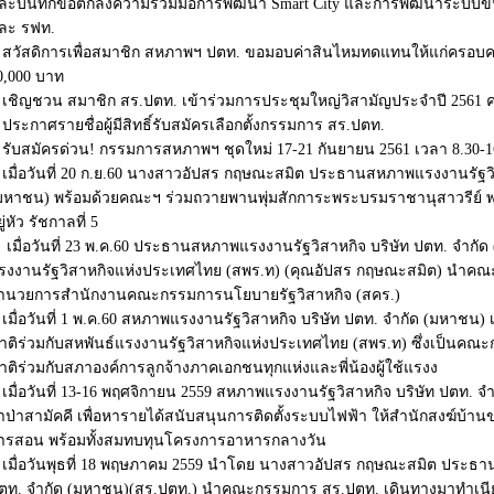
ละบันทึกข้อตกลงความร่วมมือการพัฒนา Smart City และการพัฒนาระบบขน
ละ รฟท.
สวัสดิการเพื่อสมาชิก สหภาพฯ ปตท. ขอมอบค่าสินไหมทดแทนให้แก่ครอบคร
0,000 บาท
เชิญชวน สมาชิก สร.ปตท. เข้าร่วมการประชุมใหญ่วิสามัญประจำปี 2561 ครั้
ประกาศรายชื่อผู้มีสิทธิ์รับสมัครเลือกตั้งกรรมการ สร.ปตท.
รับสมัครด่วน! กรรมการสหภาพฯ ชุดใหม่ 17-21 กันยายน 2561 เวลา 8.30-1
เมื่อวันที่ 20 ก.ย.60 นางสาวอัปสร กฤษณะสมิต ประธานสหภาพแรงงานรัฐวิ
มหาชน) พร้อมด้วยคณะฯ ร่วมถวายพานพุ่มสักการะพระบรมราชานุสาวรีย์ พ
ู่หัว รัชกาลที่ 5
เมื่อวันที่ 23 พ.ค.60 ประธานสหภาพแรงงานรัฐวิสาหกิจ บริษัท ปตท. จำ
รงงานรัฐวิสาหกิจแห่งประเทศไทย (สพร.ท) (คุณอัปสร กฤษณะสมิต) นำคณะ
ำนวยการสำนักงานคณะกรรมการนโยบายรัฐวิสาหกิจ (สคร.)
เมื่อวันที่ 1 พ.ค.60 สหภาพแรงงานรัฐวิสาหกิจ บริษัท ปตท. จำกัด (มหาชน)
าติร่วมกับสหพันธ์แรงงานรัฐวิสาหกิจแห่งประเทศไทย (สพร.ท) ซึ่งเป็นค
าติร่วมกับสภาองค์การลูกจ้างภาคเอกชนทุกแห่งและพี่น้องผู้ใช้แรงง
เมื่อวันที่ 13-16 พฤศจิกายน 2559 สหภาพแรงงานรัฐวิสาหกิจ บริษัท ปตท. 
้าป่าสามัคคี เพื่อหารายได้สนับสนุนการติดตั้งระบบไฟฟ้า ให้สำนักสงฆ์บ้าน
ารสอน พร้อมทั้งสมทบทุนโครงการอาหารกลางวัน
เมื่อวันพุธที่ 18 พฤษภาคม 2559 นำโดย นางสาวอัปสร กฤษณะสมิต ประธา
ตท. จำกัด (มหาชน)(สร.ปตท.) นำคณะกรรมการ สร.ปตท. เดินทางมาทำเนียบร