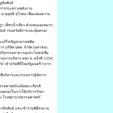
ญสัมพันธ์
ว่าการกระทรวงพลังงาน
 นายสุทธิ สุโกศล เพื่อแสดงความ
ชุลฎา เพ็ชรน้ำเขียว ตัวแทนมอบหมวก
ันธ์ กรมสวัสดิการและคุ้มครอง
และแก้ไขปัญหายาเสพติด
การ บริษัท ปตท. จำกัด (มหาชน)
 จัดกิจกรรมสาธารณประโยชน์เพื่อ
การบริหาร สพร.ท. ครั้งที่ 1/2562
 เข้าสวัสดีปีใหม่รัฐมนตรีว่าการ
าที่บริหารและกรรมการผู้จัดการ
ธรรมศาสตร์เฉลิมพระเกียรติ
ความตกลงในการให้บริการรักษา
กับ โรงพยาบาลธรรมศาสตร์
รสัมพันธ์ และเข้าร่วมพิธีลงนาม