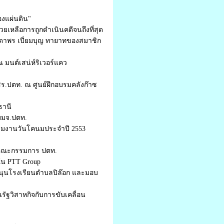
องแผ่นดิน"
เหลือการถูกดำเนินคดีจนถึงที่สุด
าพร เปี่ยมบุญ ทายาทของสมาชิก
 มนต์เสน่ห์ริเวอร์แคว
ร.ปตท. ณ ศูนย์ฝึกอบรมคลังก๊าซ
ธานี
บมจ.ปตท.
่วมงานวันโคนมประจำปี 2553
นคณะกรรมการ ปตท.
ใน PTT Group
บสนุนโรงเรียนตำบลปิล๊อก และมอบ
ฐวิสาหกิจกับการขับเคลื่อน