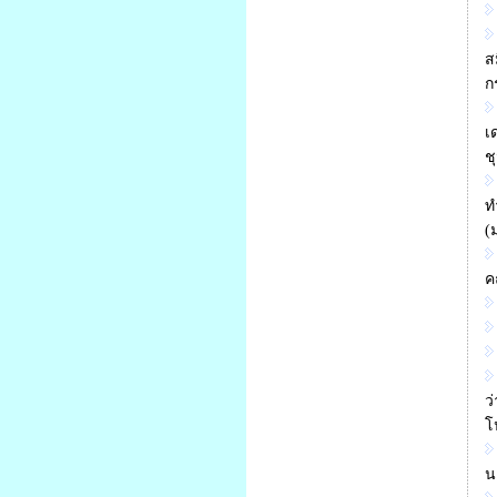
ส
ก
เ
ช
ท
(
ค
ว
โ
น