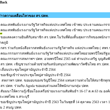
 Back
่าวความเคลื่อนไหวของ สร.ปตท.
คณะสหพันธ์แรงงานรัฐวิสาหกิจแห่งประเทศไทย เข้าพบ ประธานคณะกรร
คณะสหพันธ์แรงงานรัฐวิสาหกิจแห่งประเทศไทย เข้าพบ ประธานคณะกรร
ขอแสดงความยินดีกับสมาชิก สร.ปตท.ในวันที่ต้องสิ้นสุดภารกิจของพนักงาน 
าคภูมิ
กสร.ร่วมรับหนังสือจากสหพันธ์แรงงานรัฐวิสาหกิจ แห่งประเทศไทย ( สพร.
คณะกรรมการสหพันธ์แรงงานรัฐวิสาหกิจแห่งประเทศไทยอวยพรปีใหม่รัฐ
คณะกรรมการสหภาพฯ ปตท. อวยพรปีใหม่ 2565 แด่ ท่านประเสริฐ บุญสัมพั
สร.ปตท. เชิญชวนร่วมด้วยช่วยกันสนับสนุนร่วมพัฒนาวัคซีนไทย สร.ปตท. 
เลื่อนประชุมใหญ่สามัญประจำปี 2564
ขอเชิญเข้าร่วมประชุมใหญ่สามัญประจำปี 2564
สหภาพฯ ปตท. ขอมอบของขวัญปีใหม่ 2564 แทนความห่วงใยให้สมาชิกทุก
สร.ปตท. ร่วมกับ Agoda ขอมอบส่วนลดให้พนักงานกลุ่ม ปตท.
สัมมนาให้ความรู้เชื่อมโยงเครือข่ายแรงงานสัมพันธ์ฯ 16-17 ต.ค.63 ณ องค
ระเทศไทย จ.สระบุรี
ขอเชิญประชุมใหญ่สามัญประจำปี 2563 ในวันพุธที่ 14 ตุลาคม 2563 เวลา 1
ั้น 2 สนญ.ปตท.