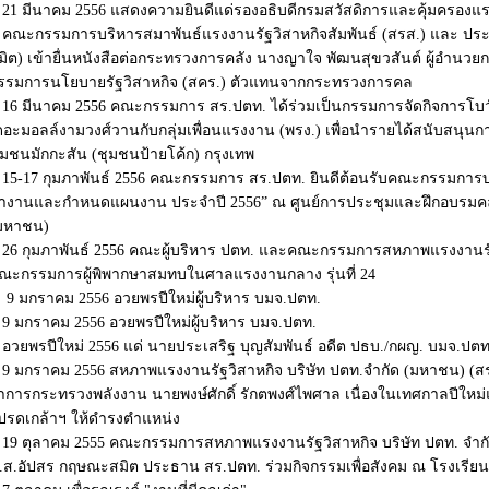
21 มีนาคม 2556 แสดงความยินดีแด่รองอธิบดีกรมสวัสดิการและคุ้มครองแร
คณะกรรมการบริหารสมาพันธ์แรงงานรัฐวิสาหกิจสัมพันธ์ (สรส.) และ ปร
มิต) เข้ายื่นหนังสือต่อกระทรวงการคลัง นางญาใจ พัฒนสุขวสันต์ ผู้อำ
รรมการนโยบายรัฐวิสาหกิจ (สคร.) ตัวแทนจากกระทรวงการคล
16 มีนาคม 2556 คณะกรรมการ สร.ปตท. ได้ร่วมเป็นกรรมการจัดกิจการโบ
ดอะมอลล์งามวงศ์วานกับกลุ่มเพื่อนแรงงาน (พรง.) เพื่อนำรายได้สนับสนุนกา
ุมชนมักกะสัน (ชุมชนป้ายโค้ก) กรุงเทพ
15-17 กุมภาพันธ์ 2556 คณะกรรมการ สร.ปตท. ยินดีต้อนรับคณะกรรมการ
ำงานและกำหนดแผนงาน ประจำปี 2556” ณ ศูนย์การประชุมและฝึกอบรมคลังก
มหาชน)
26 กุมภาพันธ์ 2556 คณะผู้บริหาร ปตท. และคณะกรรมการสหภาพแรงงานรัฐ
ณะกรรมการผู้พิพากษาสมทบในศาลแรงงานกลาง รุ่นที่ 24
9 มกราคม 2556 อวยพรปีใหม่ผู้บริหาร บมจ.ปตท.
9 มกราคม 2556 อวยพรปีใหม่ผู้บริหาร บมจ.ปตท.
อวยพรปีใหม่ 2556 แด่ นายประเสริฐ บุญสัมพันธ์ อดีต ปธบ./กผญ. บมจ.ปตท
9 มกราคม 2556 สหภาพแรงงานรัฐวิสาหกิจ บริษัท ปตท.จำกัด (มหาชน) (ส
่าการกระทรวงพลังงาน นายพงษ์ศักดิ์ รักตพงศ์ไพศาล เนื่องในเทศกาลปีใหม่
ปรดเกล้าฯ ให้ดำรงตำแหน่ง
19 ตุลาคม 2555 คณะกรรมการสหภาพแรงงานรัฐวิสาหกิจ บริษัท ปตท. จำก
.ส.อัปสร กฤษณะสมิต ประธาน สร.ปตท. ร่วมกิจกรรมเพื่อสังคม ณ โรงเรียน