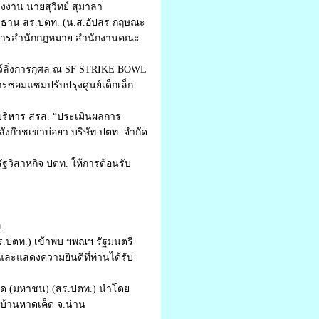
งงาน นายสุวิทย์ สุมาลา
ะธาน สร.ปตท. (น.ส.อัปสร กฤษณะ
นวยการสำนักกฎหมาย สำนักงานคณะ
ว์ลิ่งการกุศล ณ SF STRIKE BOWL
รซ่อมแซมปรับปรุงศูนย์เด็กเล็ก
บริหาร สรส. “ประเมินผลการ
๊าชเข่าบ่อยา บริษัท ปตท. จำกัด
วิสาหกิจ ปตท. ให้การต้อนรับ
.
ร.ปตท.) เข้าพบ ฯพณฯ รัฐมนตรี
และแสดงความยินดีที่ท่านได้รับ
ัด (มหาชน) (สร.ปตท.) นำโดย
บ้านหาดเค็ด จ.น่าน