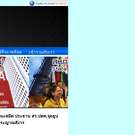
์สิ่งแวดล้อม
เข้าร่วมกับเรา
ฤษณะสมิต ประธาน สร.ปตท.จุดธูป
จพระญาณสังวร