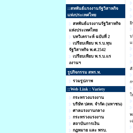
::สหพันธ์แรงงานรัฐวิสาหกิจ
แห่งประเทศไทย
ย
สหพันธ์แรงงานรัฐวิสาหกิจ
แห่งประเทศไทย
บ
บทวิเคราะห์ ฉบับที่ 2
แ
เปรียบเทียบ พ.ร.บ.ทุน
รัฐวิสาหกิจ พ.ศ.2542
เปรียบเทียบ พ.ร.บ.แร
งงานฯ
ส
รูปกิจกรรม สพร.ท.
รวมรูปภาพ
ก
::Web Link : Variety
ใ
กระทรวงแรงงาน
บริษัท ปตท. จำกัด (มหาชน)
ศาลแรงงานกลาง
พ
กระทรวงแรงงาน
เ
สถาบันการเงิน
กฎหมาย และ พรบ.