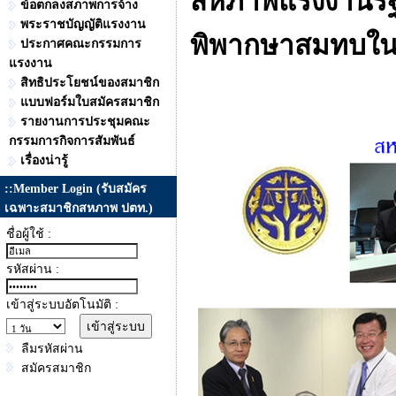
สหภาพแรงงานรัฐว
ข้อตกลงสภาพการจ้าง
พระราชบัญญัติแรงงาน
พิพากษาสมทบในศ
ประกาศคณะกรรมการ
แรงงาน
สิทธิประโยชน์ของสมาชิก
แบบฟอร์มใบสมัครสมาชิก
รายงานการประชุมคณะ
กรรมการกิจการสัมพันธ์
เรื่องน่ารู้
::Member Login (รับสมัคร
เฉพาะสมาชิกสหภาพ ปตท.)
ชื่อผู้ใช้ :
รหัสผ่าน :
เข้าสู่ระบบอัตโนมัติ :
ลืมรหัสผ่าน
สมัครสมาชิก