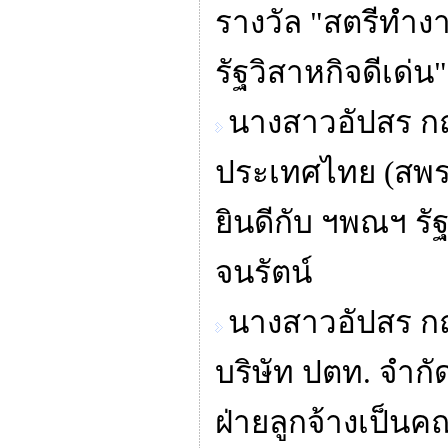
รางวัล "สตรีทำงา
รัฐวิสาหกิจดีเด่น"
นางสาวอัปสร ก
ประเทศไทย (สพร.
ยินดีกับ ฯพณฯ ร
จนรัตน์
นางสาวอัปสร ก
บริษัท ปตท. จำกั
ฝ่ายลูกจ้างเป็น