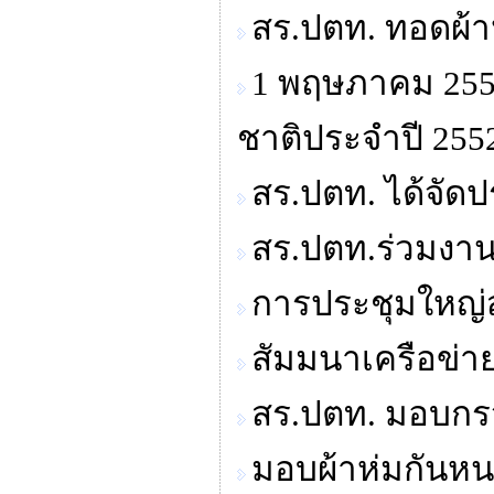
สร.ปตท. ทอดผ้า
1 พฤษภาคม 2552
ชาติประจำปี 255
สร.ปตท. ได้จัด
สร.ปตท.ร่วมงา
การประชุมใหญ่
สัมมนาเครือข่า
สร.ปตท. มอบกรว
มอบผ้าห่มกันหน