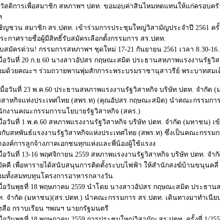
วัสดิการเพื่อสมาชิก สหภาพฯ ปตท. ขอมอบค่าสินไหมทดแทนให้แก่ครอบครัว
ท
ชิญชวน สมาชิก สร.ปตท. เข้าร่วมการประชุมใหญ่วิสามัญประจำปี 2561 ครั้งท
ระกาศรายชื่อผู้มีสิทธิ์รับสมัครเลือกตั้งกรรมการ สร.ปตท.
ับสมัครด่วน! กรรมการสหภาพฯ ชุดใหม่ 17-21 กันยายน 2561 เวลา 8.30-16.
มื่อวันที่ 20 ก.ย.60 นางสาวอัปสร กฤษณะสมิต ประธานสหภาพแรงงานรัฐวิส
อมด้วยคณะฯ ร่วมถวายพานพุ่มสักการะพระบรมราชานุสาวรีย์ พระบาทสมเด็จพร
มื่อวันที่ 23 พ.ค.60 ประธานสหภาพแรงงานรัฐวิสาหกิจ บริษัท ปตท. จำก
วิสาหกิจแห่งประเทศไทย (สพร.ท) (คุณอัปสร กฤษณะสมิต) นำคณะกรรมการ
ักงานคณะกรรมการนโยบายรัฐวิสาหกิจ (สคร.)
มื่อวันที่ 1 พ.ค.60 สหภาพแรงงานรัฐวิสาหกิจ บริษัท ปตท. จำกัด (มหาชน) 
มกับสหพันธ์แรงงานรัฐวิสาหกิจแห่งประเทศไทย (สพร.ท) ซึ่งเป็นคณะกรรม
องค์การลูกจ้างภาคเอกชนทุกแห่งและพี่น้องผู้ใช้แรงง
มื่อวันที่ 13-16 พฤศจิกายน 2559 สหภาพแรงงานรัฐวิสาหกิจ บริษัท ปตท. จำ
ัคคี เพื่อหารายได้สนับสนุนการติดตั้งระบบไฟฟ้า ให้สำนักสงฆ์บ้านขนุนค
อมทั้งสมทบทุนโครงการอาหารกลางวัน
มื่อวันพุธที่ 18 พฤษภาคม 2559 นำโดย นางสาวอัปสร กฤษณะสมิต ประธานส
. จำกัด (มหาชน)(สร.ปตท.) นำคณะกรรมการ สร.ปตท. เดินทางมาทำเนียบรัฐบ
งสือ กราบเรียน ฯพณฯ นายกรัฐมนตรี
มื่อวันพุธที่ 18 พฤษภาคม 2559 การประชุมใหญ่วิสามัญ สร.ปตท. ครั้งที่ 1/25