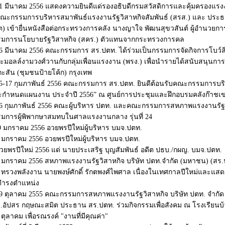
1 มีนาคม 2556 แสดงความยินดีแด่รองอธิบดีกรมสวัสดิการและคุ้มครองแรงง
ณะกรรมการบริหารสมาพันธ์แรงงานรัฐวิสาหกิจสัมพันธ์ (สรส.) และ ประ
ต) เข้ายื่นหนังสือต่อกระทรวงการคลัง นางญาใจ พัฒนสุขวสันต์ ผู้อำนว
รมการนโยบายรัฐวิสาหกิจ (สคร.) ตัวแทนจากกระทรวงการคล
6 มีนาคม 2556 คณะกรรมการ สร.ปตท. ได้ร่วมเป็นกรรมการจัดกิจการโบว์
ะมอลล์งามวงศ์วานกับกลุ่มเพื่อนแรงงาน (พรง.) เพื่อนำรายได้สนับสนุนการ
กะสัน (ชุมชนป้ายโค้ก) กรุงเทพ
5-17 กุมภาพันธ์ 2556 คณะกรรมการ สร.ปตท. ยินดีต้อนรับคณะกรรมการบ
กำหนดแผนงาน ประจำปี 2556” ณ ศูนย์การประชุมและฝึกอบรมคลังก๊าชเข่า
6 กุมภาพันธ์ 2556 คณะผู้บริหาร ปตท. และคณะกรรมการสหภาพแรงงานรัฐว
มการผู้พิพากษาสมทบในศาลแรงงานกลาง รุ่นที่ 24
 มกราคม 2556 อวยพรปีใหม่ผู้บริหาร บมจ.ปตท.
 มกราคม 2556 อวยพรปีใหม่ผู้บริหาร บมจ.ปตท.
วยพรปีใหม่ 2556 แด่ นายประเสริฐ บุญสัมพันธ์ อดีต ปธบ./กผญ. บมจ.ปตท.
 มกราคม 2556 สหภาพแรงงานรัฐวิสาหกิจ บริษัท ปตท.จำกัด (มหาชน) (สร.
ทรวงพลังงาน นายพงษ์ศักดิ์ รักตพงศ์ไพศาล เนื่องในเทศกาลปีใหม่และแสดง
ดำรงตำแหน่ง
9 ตุลาคม 2555 คณะกรรมการสหภาพแรงงานรัฐวิสาหกิจ บริษัท ปตท. จำกั
.อัปสร กฤษณะสมิต ประธาน สร.ปตท. ร่วมกิจกรรมเพื่อสังคม ณ โรงเรียนบ
 ตุลาคม เพื่อรณรงค์ "งานที่มีคุ​ณค่า"