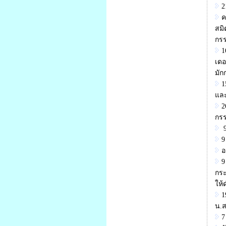
2
ค
สมิ
กร
1
เดอ
มัก
1
และ
2
กรร
9
9
อ
9
กระ
ให้
1
น.ส
7