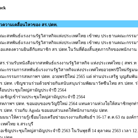
ack
าวความเคลื่อนไหวของ สร.ปตท.
ณะสหพันธ์แรงงานรัฐวิสาหกิจแห่งประเทศไทย เข้าพบ ประธานคณะกรรมา
ณะสหพันธ์แรงงานรัฐวิสาหกิจแห่งประเทศไทย เข้าพบ ประธานคณะกรรม
อแสดงความยินดีกับสมาชิก สร.ปตท.ในวันที่ต้องสิ้นสุดภารกิจของพนักงาน ป
สร.ร่วมรับหนังสือจากสหพันธ์แรงงานรัฐวิสาหกิจ แห่งประเทศไทย ( สพร.ท 
ณะกรรมการสหพันธ์แรงงานรัฐวิสาหกิจแห่งประเทศไทยอวยพรปีใหม่รัฐม
ณะกรรมการสหภาพฯ ปตท. อวยพรปีใหม่ 2565 แด่ ท่านประเสริฐ บุญสัมพันธ
ร.ปตท. เชิญชวนร่วมด้วยช่วยกันสนับสนุนร่วมพัฒนาวัคซีนไทย สร.ปตท. ร
ลื่อนประชุมใหญ่สามัญประจำปี 2564
อเชิญเข้าร่วมประชุมใหญ่สามัญประจำปี 2564
หภาพฯ ปตท. ขอมอบของขวัญปีใหม่ 2564 แทนความห่วงใยให้สมาชิกทุกท่
ร.ปตท. ร่วมกับ Agoda ขอมอบส่วนลดให้พนักงานกลุ่ม ปตท.
ัมมนาให้ความรู้เชื่อมโยงเครือข่ายแรงงานสัมพันธ์ฯ 16-17 ต.ค.63 ณ องค์
เทศไทย จ.สระบุรี
อเชิญประชุมใหญ่สามัญประจำปี 2563 ในวันพุธที่ 14 ตุลาคม 2563 เวลา 12.3
ญ.ปตท.