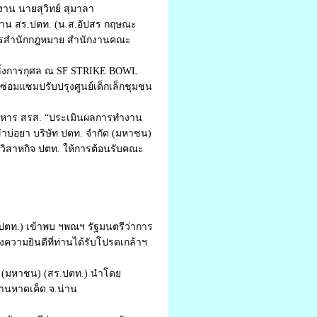
าน นายสุวิทย์ สุมาลา
ธาน สร.ปตท. (น.ส.อัปสร กฤษณะ
ยการสำนักกฎหมาย สำนักงานคณะ
ลิ่งการกุศล ณ SF STRIKE BOWL
ซ่อมแซมปรับปรุงศูนย์เด็กเล็กชุมชน
ริหาร สรส. “ประเมินผลการทำงาน
บ่อยา บริษัท ปตท. จำกัด (มหาชน)
ิสาหกิจ ปตท. ให้การต้อนรับคณะ
ปตท.) เข้าพบ ฯพณฯ รัฐมนตรีว่าการ
ความยินดีที่ท่านได้รับโปรดเกล้าฯ
ด (มหาชน) (สร.ปตท.) นำโดย
้านหาดเค็ด จ.น่าน