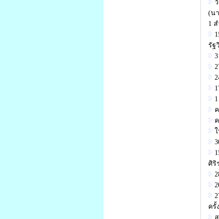
ว
(นา
1 ส
1
รัฐ
3
2
2
1
1
ค
ค
ใ
3
1
ศิร
2
2
2
ครั
ส