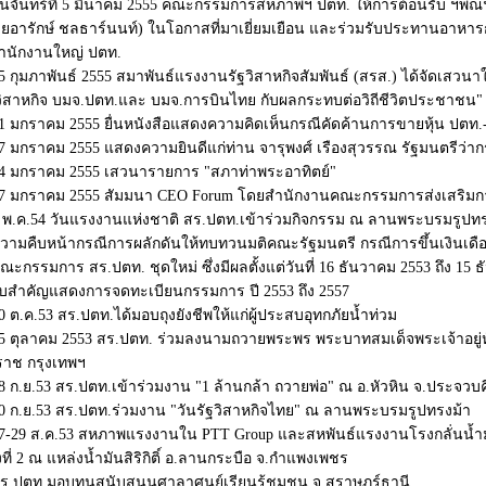
ันจันทร์ที่ 5 มีนาคม 2555 คณะกรรมการสหภาพฯ ปตท. ให้การต้อนรับ ฯพณ
ยอารักษ์ ชลธาร์นนท์) ในโอกาสที่มาเยี่ยมเยือน และร่วมรับประทานอาหาร
ำนักงานใหญ่ ปตท.
5 กุมภาพันธ์ 2555 สมาพันธ์แรงงานรัฐวิสาหกิจสัมพันธ์ (สรส.) ได้จัดเสว
วิสาหกิจ บมจ.ปตท.และ บมจ.การบินไทย กับผลกระทบต่อวิถีชีวิตประชาชน"
1 มกราคม 2555 ยื่นหนังสือแสดงความคิดเห็นกรณีคัดค้านการขายหุ้น ปตท
7 มกราคม 2555 แสดงความยินดีแก่ท่าน จารุพงศ์ เรืองสุวรรณ รัฐมนตรีว
4 มกราคม 2555 เสวนารายการ "สภาท่าพระอาทิตย์"
7 มกราคม 2555 สัมมนา CEO Forum โดยสำนักงานคณะกรรมการส่งเสริมกา
 พ.ค.54 วันแรงงานแห่งชาติ สร.ปตท.เข้าร่วมกิจกรรม ณ ลานพระบรมรูปทร
วามคืบหน้ากรณีการผลักดันให้ทบทวนมติคณะรัฐมนตรี กรณีการขึ้นเงินเดือ
ณะกรรมการ สร.ปตท. ชุดใหม่ ซึ่งมีผลตั้งแต่วันที่ 16 ธันวาคม 2553 ถึง 15 
บสำคัญแสดงการจดทะเบียนกรรมการ ปี 2553 ถึง 2557
0 ต.ค.53 สร.ปตท.ได้มอบถุงยังชีพให้แก่ผู้ประสบอุทกภัยน้ำท่วม
5 ตุลาคม 2553 สร.ปตท. ร่วมลงนามถวายพระพร พระบาทสมเด็จพระเจ้าอยู่
ิราช กรุงเทพฯ
8 ก.ย.53 สร.ปตท.เข้าร่วมงาน "1 ล้านกล้า ถวายพ่อ" ณ อ.หัวหิน จ.ประจวบคี
0 ก.ย.53 สร.ปตท.ร่วมงาน "วันรัฐวิสาหกิจไทย" ณ ลานพระบรมรูปทรงม้า
7-29 ส.ค.53 สหภาพแรงงานใน PTT Group และสหพันธ์แรงงานโรงกลั่นน้ำมัน
้งที่ 2 ณ แหล่งน้ำมันสิริกิติ์ อ.ลานกระบือ จ.กำแพงเพชร
ร.ปตท.มอบทุนสนับสนุนศาลาศูนย์เรียนรู้ชุมชน จ.สุราษฎร์ธานี