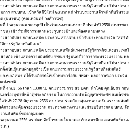
างสาวอัปสร กฤษณะสมิต ประธานสหภาพแรงงานรัฐวิสาหกิจ บริษัท ปตท. 
มการ สร.ปตท. เข้าสวัสดีปีใหม่ ๒๕๕๙ แด่ ท่านประธานเจ้าหน้าที่บริหารแ
ัด (มหาชน) (คุณเทวินทร์ วงศ์วานิช)
ันที่ 1 พฤษภาคม ของทุกปี เป็นวันแรงงานแห่งชาติ ประจำปี 2558 สหภาพแรง
าชน) เข้าร่วมกิจกรรมลานพระรูปทรงม้าและท้องสนามหลวง
างสาวอัปสร กฤษณะสมิต ประธาน สร.ปตท. เข้ารับประทานรางวัล "สตรีทำง
บัติการรัฐวิสาหกิจดีเด่น"
างสาวอัปสร กฤษณะสมิต ประธานสหพันธ์แรงงานรัฐวิสาหกิจแห่งประเทศไท
วิสาหกิจ เข้าแสดงความยินดีกับ ฯพณฯ รัฐมนตรีว่าการกระทรวงแรงงาน พลเอ
างสาวอัปสร กฤษณะสมิต ประธานสหภาพแรงงานรัฐวิสาหกิจ บริษัท ปตท. จำ
อกตั้งเป็นผู้แทนฝ่ายลูกจ้างเป็นคณะกรรมการแรงงานรัฐวิสาหกิจสัมพันธ์
5 ก.ค.57 สพร.ทได้รับเกียรติให้เข้าพบหารือกับ ฯพณฯ พลอากาศเอก ประจิน
แห่งชาติ
ันที่ 4 พ.ย. 56 เวลา 13.00 น. คณะกรรมการ สร.ปตท. นำโดย คุณอัปสร ก
ยนเครื่องบูชาที่หน้าตู้พระอภิธรรม ในการถวายบำเพ็ญกุศลพระศพ สมเด็จ
มื่อวันที่ 27-28 มิถุนายน 2556 สร.ปตท. ร่วมกับ กลุ่มงานส่งเสริมแรงงานสัม
สดิการและคุ้มครองแรงงาน กระทรวงแรงงาน และฝ่ายบริหารกลุ่ม ปตท. จั
งานสัมพันธ์ของกลุ่มปตท.
 พฤษภาคม 2556 สร.ปตท.จัดริ้วขบวนในนามองค์กรสมาชิกของสหพันธ์แรงง
ร.ท.)