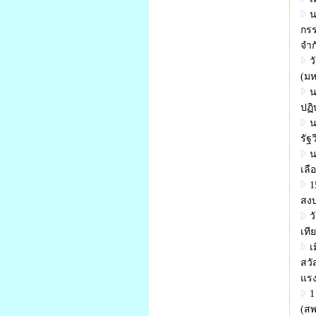
น
กรร
จำก
ว
(มห
น
ปฏิ
น
รัฐ
น
เลื
1
สงบ
ว
เที
เ
สวั
แรง
1
(สพ