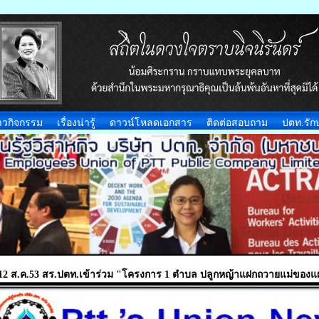
าวกิจกรรม
เรื่องน่ารู้
ดาวน์โหลดเอกสาร
ติดต่อสอบถาม
ปตท.รักษ
12 ส.ค.53 สร.ปตท.เข้าร่วม "โครงการ 1 ตำบล ปลูกหญ้าแฝกถวายแม่ของแ