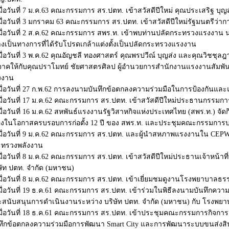
มื่อวันที่ 7 ม.ค.63 คณะกรรมการ สร.ปตท. เข้าสวัสดีปีใหม่ คุณประเสริฐ บุญส
มื่อวันที่ 3 มกราคม 63 คณะกรรมการ สร.ปตท. เข้าสวัสดีปีใหม่รัฐมนตรีว่
มื่อวันที่ 2 ส.ค.62 คณะกรรมการ สพร.ท. เข้าพบท่านปลัดกระทรวงแรงงาน น
างเป็นทางการที่ได้รับโปรดเกล้าแต่งตั้งเป็นปลัดกระทรวงแรงงาน
มื่อวันที่ 3 พ.ค.62 คุณอัญชลี ทองศาสตร์ คุณพรปวีณ์ บุญส่ง และคุณวิชชุ
จาคให้กับคุณปราโมทย์ ชัยศาสตรศิลป ผู้อำนวยการสำนักงานแรงงานสัมพัน
งงาน
มื่อวันที่ 27 ก.พ.62 การลงนามบันทึกข้อตกลงความร่วมมือในการป้องกันแล
มื่อวันที่ 17 ม.ค.62 คณะกรรมการ สร.ปตท. เข้าสวัสดีปีใหม่ประธานกรรมกา
มื่อวันที่ 16 ม.ค.62 สหพันธ์แรงงานรัฐวิสาหกิจแห่งประเทศไทย (สพร.ท.) จ
่องในโอกาสครบรอบการก่อตั้ง 12 ปี ของ สพร.ท. และประชุมคณะกรรมการบริห
มื่อวันที่ 9 ม.ค.62 คณะกรรมการ สร.ปตท. และผู้นำสหภาพแรงงานใน CEPW เ
ะทรวงพลังงาน
มื่อวันที่ 8 ม.ค.62 คณะกรรมการ สร.ปตท. เข้าสวัสดีปีใหม่ประธานเจ้าหน้า
ษัท ปตท. จำกัด (มหาชน)
มื่อวันที่ 8 ม.ค.62 คณะกรรมการ สร.ปตท. เข้าเยี่ยมชมดูงานโรงพยาบาลธร
มื่อวันที่ 19 ธ.ค.61 คณะกรรมการ สร.ปตท. เข้าร่วมในพิธีลงนามบันทึกค
สนับสนุนการดำเนินงานระหว่าง บริษัท ปตท. จำกัด (มหาชน) กับ โรงพยา
มื่อวันที่ 18 ธ.ค.61 คณะกรรมการ สร.ปตท. เข้าประชุมคณะกรรมการกิจการ
ทึกข้อตกลงความร่วมมือการพัฒนา Smart City และการพัฒนาระบบขนส่งสิ