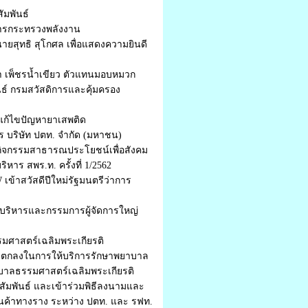
ัมพันธ์
าการกระทรวงพลังงาน
ายสุทธิ สุโกศล เพื่อแสดงความยินดี
ลฎา เพ็ชรน้ำเขียว ตัวแทนมอบหมวก
ธ์ กรมสวัสดิการและคุ้มครอง
ะแก้ไขปัญหายาเสพติด
ร บริษัท ปตท. จำกัด (มหาชน)
ัดกิจกรรมสาธารณประโยชน์เพื่อสังคม
าร สพร.ท. ครั้งที่ 1/2562
ข้าสวัสดีปีใหม่รัฐมนตรีว่าการ
ที่บริหารและกรรมการผู้จัดการใหญ่
รมศาสตร์เฉลิมพระเกียรติ
วามตกลงในการให้บริการรักษาพยาบาล
บาลธรรมศาสตร์เฉลิมพระเกียรติ
สัมพันธ์ และเข้าร่วมพิธีลงนามและ
นค้าทางราง ระหว่าง ปตท. และ รฟท.