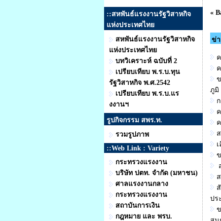
« B
::สหพันธ์แรงงานรัฐวิสาหกิจ
แห่งประเทศไทย
สหพันธ์แรงงานรัฐวิสาหกิจ
ข่
แห่งประเทศไทย
ค
บทวิเคราะห์ ฉบับที่ 2
ค
เปรียบเทียบ พ.ร.บ.ทุน
ข
รัฐวิสาหกิจ พ.ศ.2542
ภูมิ
เปรียบเทียบ พ.ร.บ.แร
ก
งงานฯ
ค
รูปกิจกรรม สพร.ท.
ค
ส
รวมรูปภาพ
เ
::Web Link : Variety
ข
กระทรวงแรงงาน
ส
บริษัท ปตท. จำกัด (มหาชน)
ส
ศาลแรงงานกลาง
ส
กระทรวงแรงงาน
ประ
สถาบันการเงิน
ข
กฎหมาย และ พรบ.
สน