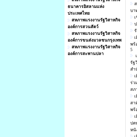
ส
ธนาคารอิสลามแห่ง
บา
ประเทศไทย
เ
สหภาพแรงงานรัฐวิสาหกิจ
ป
องค์การสวนสัตว์
ร
สหภาพแรงงานรัฐวิสาหกิจ
เ
องค์การขนส่งมวลชนกรุงเทพ
พร้
สหภาพแรงงานรัฐวิสาหกิจ
5
องค์การสะพานปลา
เ
รัฐ
สำน
เ
ร่ว
สภา
เ
สาม
พร้
เ
ปตท
หนั
เ