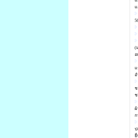
แ
แ
5
(
อย
แ
อ
ช
ช
ผ
ก
ป
ย