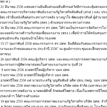
สพร.ท.)
21 มีนาคม 2556 แสดงความยินดีแด่รองอธิบดีกรมสวัสดิการและคุ้มครองแร
คณะกรรมการบริหารสมาพันธ์แรงงานรัฐวิสาหกิจสัมพันธ์ (สรส.) และ ปร
มิต) เข้ายื่นหนังสือต่อกระทรวงการคลัง นางญาใจ พัฒนสุขวสันต์ ผู้อำ
รรมการนโยบายรัฐวิสาหกิจ (สคร.) ตัวแทนจากกระทรวงการคล
16 มีนาคม 2556 คณะกรรมการ สร.ปตท. ได้ร่วมเป็นกรรมการจัดกิจการโบ
ดอะมอลล์งามวงศ์วานกับกลุ่มเพื่อนแรงงาน (พรง.) เพื่อนำรายได้สนับสนุนกา
ุมชนมักกะสัน (ชุมชนป้ายโค้ก) กรุงเทพ
15-17 กุมภาพันธ์ 2556 คณะกรรมการ สร.ปตท. ยินดีต้อนรับคณะกรรมการ
ำงานและกำหนดแผนงาน ประจำปี 2556” ณ ศูนย์การประชุมและฝึกอบรมคลังก
มหาชน)
26 กุมภาพันธ์ 2556 คณะผู้บริหาร ปตท. และคณะกรรมการสหภาพแรงงานรัฐ
ณะกรรมการผู้พิพากษาสมทบในศาลแรงงานกลาง รุ่นที่ 24
9 มกราคม 2556 อวยพรปีใหม่ผู้บริหาร บมจ.ปตท.
9 มกราคม 2556 อวยพรปีใหม่ผู้บริหาร บมจ.ปตท.
อวยพรปีใหม่ 2556 แด่ นายประเสริฐ บุญสัมพันธ์ อดีต ปธบ./กผญ. บมจ.ปตท
9 มกราคม 2556 สหภาพแรงงานรัฐวิสาหกิจ บริษัท ปตท.จำกัด (มหาชน) (ส
่าการกระทรวงพลังงาน นายพงษ์ศักดิ์ รักตพงศ์ไพศาล เนื่องในเทศกาลปีใหม่
ปรดเกล้าฯ ให้ดำรงตำแหน่ง
19 ตุลาคม 2555 คณะกรรมการสหภาพแรงงานรัฐวิสาหกิจ บริษัท ปตท. จำก
.ส.อัปสร กฤษณะสมิต ประธาน สร.ปตท. ร่วมกิจกรรมเพื่อสังคม ณ โรงเรียน