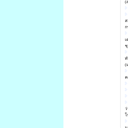
(
ส
ก
เ
ช
ท
(
ค
ว
โ
น