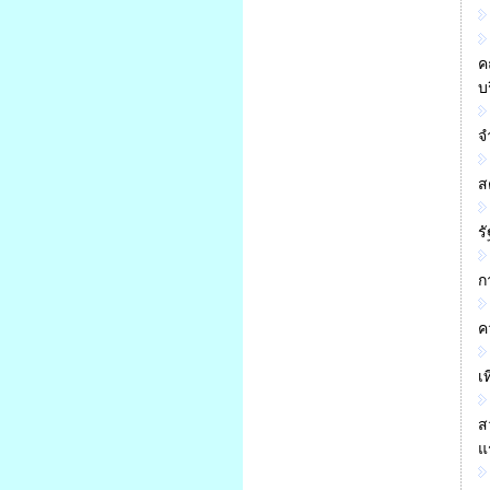
ค
บ
จ
ส
ร
ก
ค
เ
ส
แ