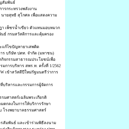
ญสัมพันธ์
ว่าการกระทรวงพลังงาน
 นายสุทธิ สุโกศล เพื่อแสดงความ
ชุลฎา เพ็ชรน้ำเขียว ตัวแทนมอบหมวก
ันธ์ กรมสวัสดิการและคุ้มครอง
และแก้ไขปัญหายาเสพติด
การ บริษัท ปตท. จำกัด (มหาชน)
 จัดกิจกรรมสาธารณประโยชน์เพื่อ
การบริหาร สพร.ท. ครั้งที่ 1/2562
 เข้าสวัสดีปีใหม่รัฐมนตรีว่าการ
าที่บริหารและกรรมการผู้จัดการ
ธรรมศาสตร์เฉลิมพระเกียรติ
ความตกลงในการให้บริการรักษา
กับ โรงพยาบาลธรรมศาสตร์
รสัมพันธ์ และเข้าร่วมพิธีลงนาม