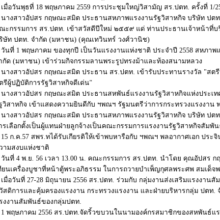
เมื่อวันพุธที่ 18 พฤษภาคม 2559 การประชุมใหญ่วิสามัญ สร.ปตท. ครั้งที่ 1/2
นางสาวอัปสร กฤษณะสมิต ประธานสหภาพแรงงานรัฐวิสาหกิจ บริษัท ปตท.
ณะกรรมการ สร.ปตท. เข้าสวัสดีปีใหม่ ๒๕๕๙ แด่ ท่านประธานเจ้าหน้าที่บ
ริษัท ปตท. จำกัด (มหาชน) (คุณเทวินทร์ วงศ์วานิช)
วันที่ 1 พฤษภาคม ของทุกปี เป็นวันแรงงานแห่งชาติ ประจำปี 2558 สหภาพแ
ำกัด (มหาชน) เข้าร่วมกิจกรรมลานพระรูปทรงม้าและท้องสนามหลวง
นางสาวอัปสร กฤษณะสมิต ประธาน สร.ปตท. เข้ารับประทานรางวัล "สตรี
ตรีผู้ปฏิบัติการรัฐวิสาหกิจดีเด่น"
นางสาวอัปสร กฤษณะสมิต ประธานสหพันธ์แรงงานรัฐวิสาหกิจแห่งประเทศไ
ัฐวิสาหกิจ เข้าแสดงความยินดีกับ ฯพณฯ รัฐมนตรีว่าการกระทรวงแรงงาน พล
นางสาวอัปสร กฤษณะสมิต ประธานสหภาพแรงงานรัฐวิสาหกิจ บริษัท ปตท. 
ารเลือกตั้งเป็นผู้แทนฝ่ายลูกจ้างเป็นคณะกรรมการแรงงานรัฐวิสาหกิจสัมพัน
15 ก.ค.57 สพร.ทได้รับเกียรติให้เข้าพบหารือกับ ฯพณฯ พลอากาศเอก ประจิ
วามสงบแห่งชาติ
วันที่ 4 พ.ย. 56 เวลา 13.00 น. คณะกรรมการ สร.ปตท. นำโดย คุณอัปสร 
ทียนเครื่องบูชาที่หน้าตู้พระอภิธรรม ในการถวายบำเพ็ญกุศลพระศพ สมเด็
เมื่อวันที่ 27-28 มิถุนายน 2556 สร.ปตท. ร่วมกับ กลุ่มงานส่งเสริมแรงงานส
วัสดิการและคุ้มครองแรงงาน กระทรวงแรงงาน และฝ่ายบริหารกลุ่ม ปตท. 
รงงานสัมพันธ์ของกลุ่มปตท.
1 พฤษภาคม 2556 สร.ปตท.จัดริ้วขบวนในนามองค์กรสมาชิกของสหพันธ์แร