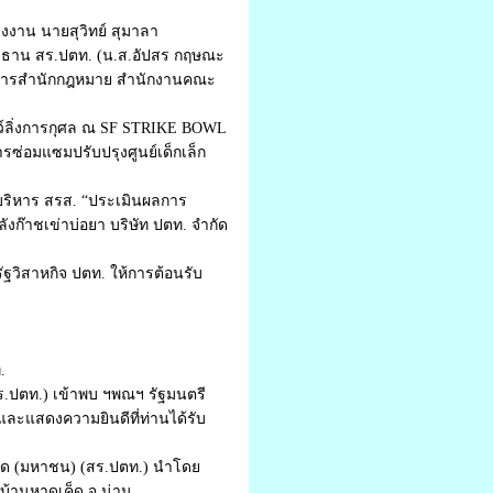
งงาน นายสุวิทย์ สุมาลา
ะธาน สร.ปตท. (น.ส.อัปสร กฤษณะ
นวยการสำนักกฎหมาย สำนักงานคณะ
ว์ลิ่งการกุศล ณ SF STRIKE BOWL
รซ่อมแซมปรับปรุงศูนย์เด็กเล็ก
บริหาร สรส. “ประเมินผลการ
๊าชเข่าบ่อยา บริษัท ปตท. จำกัด
วิสาหกิจ ปตท. ให้การต้อนรับ
.
ร.ปตท.) เข้าพบ ฯพณฯ รัฐมนตรี
และแสดงความยินดีที่ท่านได้รับ
ัด (มหาชน) (สร.ปตท.) นำโดย
บ้านหาดเค็ด จ.น่าน