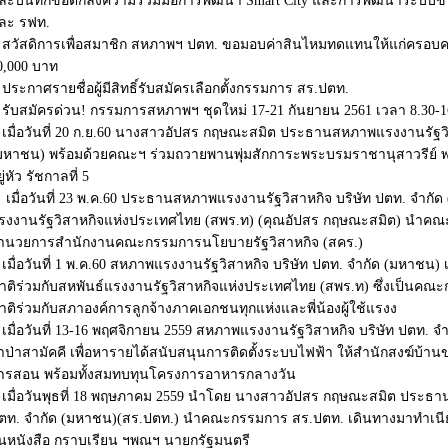
ละบันทึกข้อตกลงความร่วมมือการพัฒนา Smart City และการพัฒนาระบบขน
ละ รฟท.
สวัสดิการเพื่อสมาชิก สหภาพฯ ปตท. ขอมอบค่าสินไหมทดแทนให้แก่ครอบคร
0,000 บาท
ประกาศรายชื่อผู้มีสิทธิ์รับสมัครเลือกตั้งกรรมการ สร.ปตท.
รับสมัครด่วน! กรรมการสหภาพฯ ชุดใหม่ 17-21 กันยายน 2561 เวลา 8.30-1
เมื่อวันที่ 20 ก.ย.60 นางสาวอัปสร กฤษณะสมิต ประธานสหภาพแรงงานรัฐวิ
มหาชน) พร้อมด้วยคณะฯ ร่วมถวายพานพุ่มสักการะพระบรมราชานุสาวรีย์ พ
ู่หัว รัชกาลที่ 5
เมื่อวันที่ 23 พ.ค.60 ประธานสหภาพแรงงานรัฐวิสาหกิจ บริษัท ปตท. จำ
รงงานรัฐวิสาหกิจแห่งประเทศไทย (สพร.ท) (คุณอัปสร กฤษณะสมิต) นำคณะ
ำนวยการสำนักงานคณะกรรมการนโยบายรัฐวิสาหกิจ (สคร.)
เมื่อวันที่ 1 พ.ค.60 สหภาพแรงงานรัฐวิสาหกิจ บริษัท ปตท. จำกัด (มหาชน)
าติร่วมกับสหพันธ์แรงงานรัฐวิสาหกิจแห่งประเทศไทย (สพร.ท) ซึ่งเป็นค
าติร่วมกับสภาองค์การลูกจ้างภาคเอกชนทุกแห่งและพี่น้องผู้ใช้แรงง
เมื่อวันที่ 13-16 พฤศจิกายน 2559 สหภาพแรงงานรัฐวิสาหกิจ บริษัท ปตท. 
้าป่าสามัคคี เพื่อหารายได้สนับสนุนการติดตั้งระบบไฟฟ้า ให้สำนักสงฆ์บ้าน
ารสอน พร้อมทั้งสมทบทุนโครงการอาหารกลางวัน
เมื่อวันพุธที่ 18 พฤษภาคม 2559 นำโดย นางสาวอัปสร กฤษณะสมิต ประธา
ตท. จำกัด (มหาชน)(สร.ปตท.) นำคณะกรรมการ สร.ปตท. เดินทางมาทำเนียบร
ื่นหนังสือ กราบเรียน ฯพณฯ นายกรัฐมนตรี